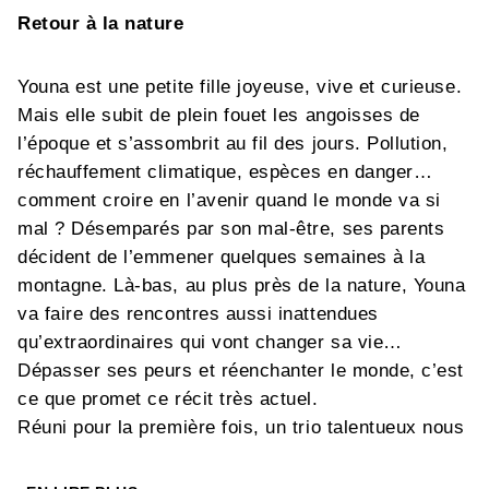
Retour à la nature
Youna est une petite fille joyeuse, vive et curieuse.
Mais elle subit de plein fouet les angoisses de
l’époque et s’assombrit au fil des jours. Pollution,
réchauffement climatique, espèces en danger…
comment croire en l’avenir quand le monde va si
mal ? Désemparés par son mal-être, ses parents
décident de l’emmener quelques semaines à la
montagne. Là-bas, au plus près de la nature, Youna
va faire des rencontres aussi inattendues
qu’extraordinaires qui vont changer sa vie…
Dépasser ses peurs et réenchanter le monde, c’est
ce que promet ce récit très actuel.
Réuni pour la première fois, un trio talentueux nous
invite à emboîter le pas de Youna, dans une
aventure initiatique pleine de poésie et de rires. Un