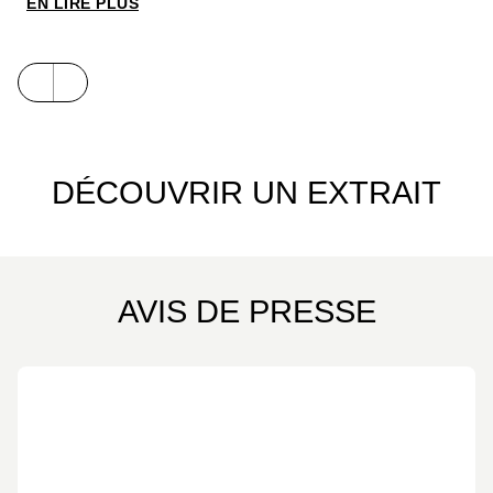
EN LIRE PLUS
magnifique roman graphique aux aquarelles
chatoyantes, qui aborde avec délicatesse et
humour la question de l’éco-anxiété chez les
enfants.
DÉCOUVRIR UN EXTRAIT
AVIS DE PRESSE