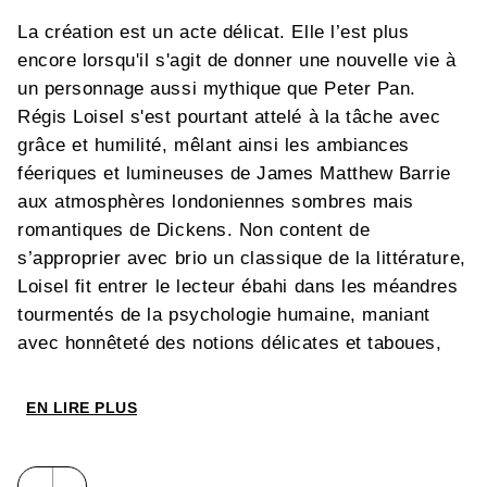
La création est un acte délicat. Elle l’est plus
encore lorsqu'il s'agit de donner une nouvelle vie à
un personnage aussi mythique que Peter Pan.
Régis Loisel s'est pourtant attelé à la tâche avec
grâce et humilité, mêlant ainsi les ambiances
féeriques et lumineuses de James Matthew Barrie
aux atmosphères londoniennes sombres mais
romantiques de Dickens. Non content de
s’approprier avec brio un classique de la littérature,
Loisel fit entrer le lecteur ébahi dans les méandres
tourmentés de la psychologie humaine, maniant
avec honnêteté des notions délicates et taboues,
comme la maternité non assumée, la violence des
enfants, la vengeance, le complexe d’Œdipe…
EN LIRE PLUS
Vents d’Ouest réédite les 6 volumes de
Peter Pan
,