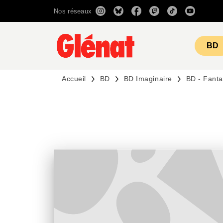
Nos réseaux
MENU
RECHERCHE
CONTENU
BD
Accueil
BD
BD Imaginaire
BD - Fant