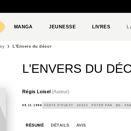
PIED DE PAGE
MANGA
JEUNESSE
LIVRES
L
asy
L'Envers du décor
L'ENVERS DU DÉ
Régis Loisel
(
Auteur
)
08.11.1996
VENTS D'OUEST
24X32
PETER PAN
BD - FA
RÉSUMÉ
DÉTAILS
AVIS