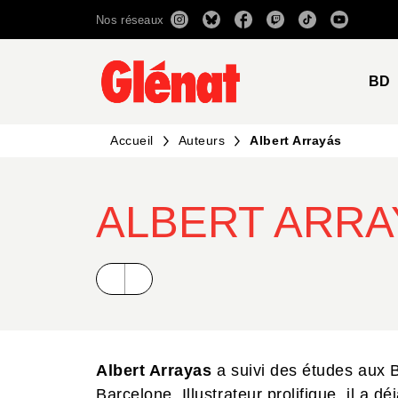
Nos réseaux
MENU
RECHERCHE
CONTENU
BD
Accueil
Auteurs
Albert Arrayás
ALBERT ARRA
Albert Arrayas
a suivi des études aux B
Barcelone. Illustrateur prolifique, il a d