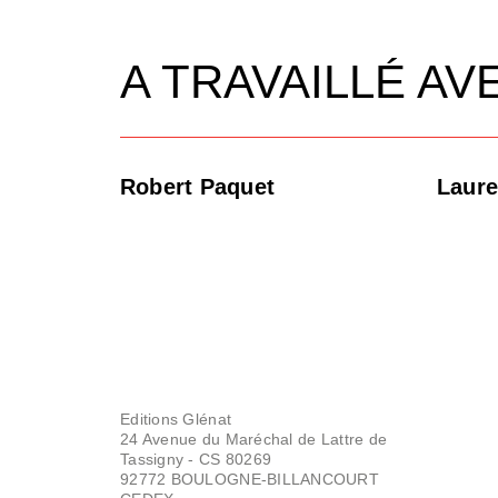
A TRAVAILLÉ AV
Robert Paquet
Laure
Editions Glénat
24 Avenue du Maréchal de Lattre de
Tassigny - CS 80269
92772 BOULOGNE-BILLANCOURT