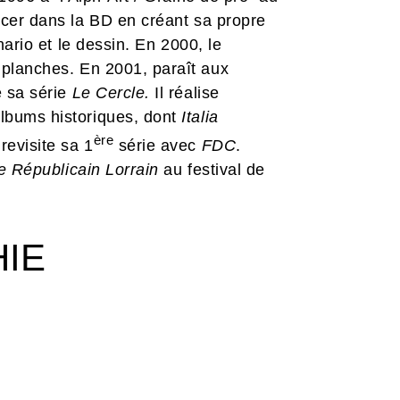
ancer dans la BD en créant sa propre
énario et le dessin. En 2000, le
planches. En 2001, paraît aux
e sa série
Le Cercle.
Il réalise
albums historiques, dont
Italia
ère
 revisite sa 1
série avec
FDC
.
e Républicain Lorrain
au festival de
HIE