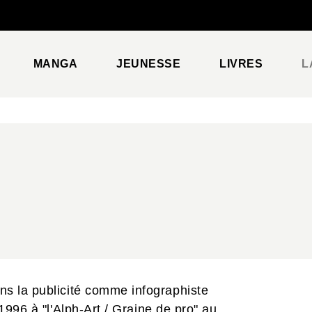
PIED DE PAGE
MANGA
JEUNESSE
LIVRES
L
s la publicité comme infographiste
 1996 à "l'Alph-Art / Graine de pro" au