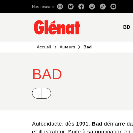
Nos réseaux
MENU
RECHERCHE
CONTENU
BD
Accueil
Auteurs
Bad
BAD
Autodidacte, dès 1991,
Bad
démarre dan
et illustrateur. Suite à sa nomination en