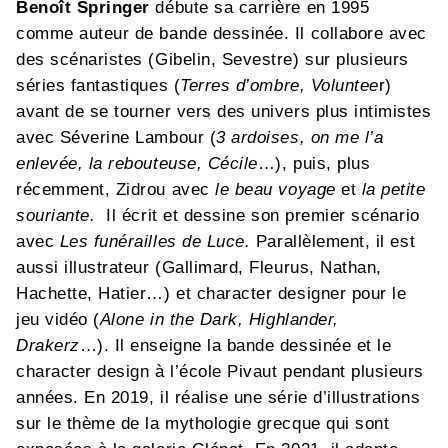
Benoît Springer
débute sa carrière en 1995
comme auteur de bande dessinée. Il collabore avec
des scénaristes (Gibelin, Sevestre) sur plusieurs
séries fantastiques (
Terres d’ombre,
Voluntee
r)
avant de se tourner vers des univers plus intimistes
avec Séverine Lambour (
3
ardoises, on me l’a
enlevée, la rebouteuse, Cécile
…), puis, plus
récemment, Zidrou avec
le beau voyage
et
la petite
souriante.
Il écrit et dessine son premier scénario
avec
Les funérailles
de Luce.
Parallèlement, il est
aussi illustrateur (Gallimard, Fleurus, Nathan,
Hachette, Hatier…) et character designer pour le
jeu vidéo (
Alone in the Dark, Highlander,
Drakerz
…). Il enseigne la bande dessinée et le
character design à l’école Pivaut pendant plusieurs
années. En 2019, il réalise une série d’illustrations
sur le thème de la mythologie grecque qui sont