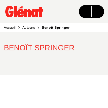
MENU
RECHERCHE
CONTENU
PIED DE PAGE
Accueil
Auteurs
Benoît Springer
BENOÎT SPRINGER