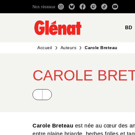
Nos réseaux
MENU
RECHERCHE
CONTENU
BD
Accueil
Auteurs
Carole Breteau
CAROLE BRE
Carole Breteau
est née au cœur des an
entre plaine briarde, herbes folles et t