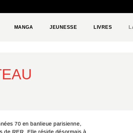
PIED DE PAGE
MANGA
JEUNESSE
LIVRES
L
TEAU
nées 70 en banlieue parisienne,
ags de RER. Elle réside désormais à