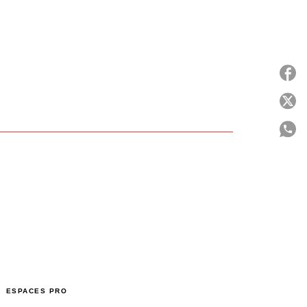
P
C
ESPACES PRO