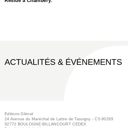
Réside à Chambéry.
ACTUALITÉS & ÉVÉNEMENTS
Editions Glénat
24 Avenue du Maréchal de Lattre de Tassigny - CS 80269
92772 BOULOGNE-BILLANCOURT CEDEX