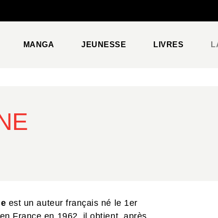
PIED DE PAGE
MANGA
JEUNESSE
LIVRES
L
INE
ne
est un auteur français né le 1er
en France en 1962, il obtient, après