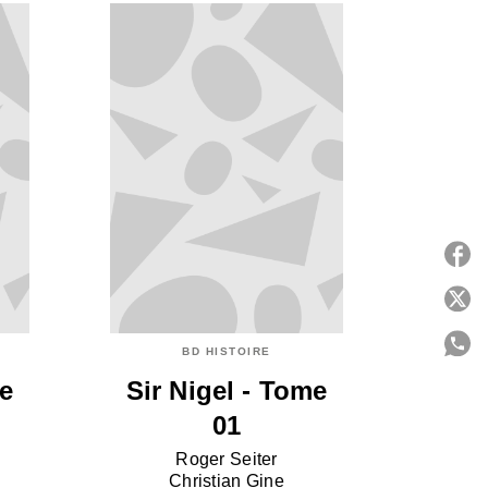
P
BD HISTOIRE
me
Sir Nigel - Tome
C
01
Roger Seiter
Christian Gine