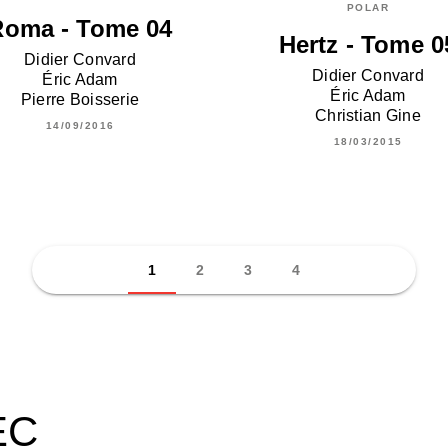
POLAR
Roma - Tome 04
Hertz - Tome 0
Didier Convard
Didier Convard
Éric Adam
Éric Adam
Pierre Boisserie
Christian Gine
14/09/2016
18/03/2015
1
2
3
4
EC