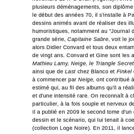
plusieurs déménagements, son diplôme 
le début des années 70, il s'installe à P
dessins animés avant de réaliser des ill
humoristiques, notamment au "Journal d
grande série,
Capitaine Sabre
, voit le 
alors Didier Convard et tous deux entam
de vingt ans. Convard et Gine sont les
Mathieu Lamy, Neige, le Triangle Secre
ainsi que de
Last
chez Blanco et
Finkel
à commencer par
Neige,
ont contribué à
estimé qui, au fil des albums qu'il a réa
et d'une intensité rare. On reconnaît à 
particulier, à la fois souple et nerveux d
Il a publié en 2009 le second tome d'un d
dessin et le scénario, qui lui tenait à coe
(collection Loge Noire). En 2011, il lan