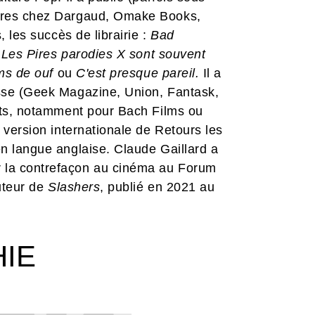
ivres chez Dargaud, Omake Books,
, les succès de librairie :
Bad
n, Les Pires parodies X sont souvent
lms de ouf
ou
C'est presque pareil.
Il a
esse (Geek Magazine, Union, Fantask,
ents, notamment pour Bach Films ou
version internationale de Retours les
en langue anglaise. Claude Gaillard a
 la contrefaçon au cinéma au Forum
uteur de
Slashers
, publié en 2021 au
HIE