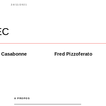
24/11/2021
EC
e Casabonne
Fred Pizzoferato
A PROPOS