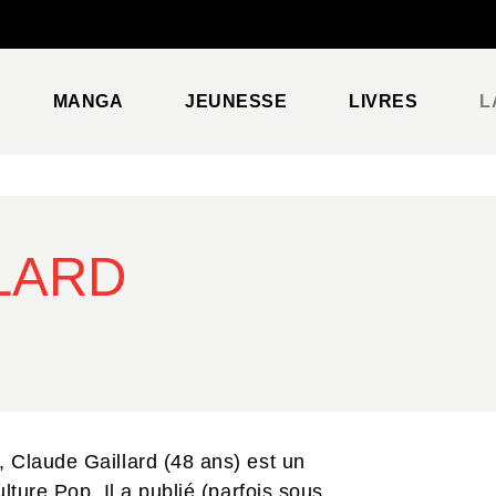
PIED DE PAGE
MANGA
JEUNESSE
LIVRES
L
LARD
 Claude Gaillard (48 ans) est un
lture Pop. Il a publié (parfois sous