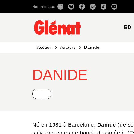
Nos réseaux
MENU
RECHERCHE
CONTENU
BD
Accueil
Auteurs
Danide
DANIDE
Né en 1981 à Barcelone,
Danide
(de so
suivi des cours de bande dessinée à l’