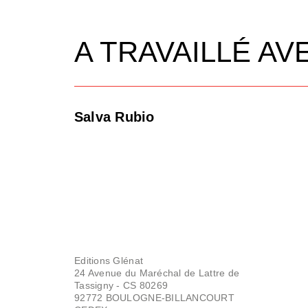
A TRAVAILLÉ AV
Salva Rubio
Editions Glénat
24 Avenue du Maréchal de Lattre de
Tassigny - CS 80269
92772 BOULOGNE-BILLANCOURT