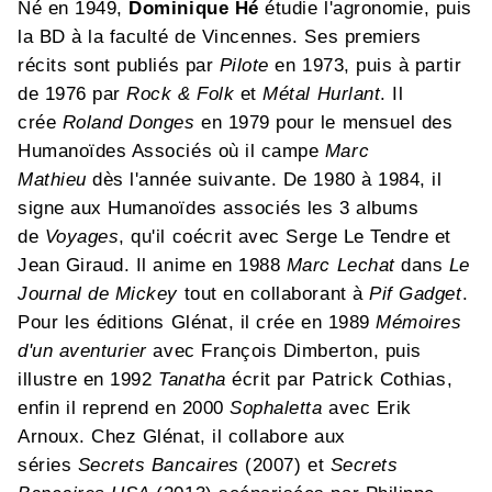
Né en 1949,
Dominique Hé
étudie l'agronomie, puis
la BD à la faculté de Vincennes. Ses premiers
récits sont publiés par
Pilote
en 1973, puis à partir
de 1976 par
Rock & Folk
et
Métal Hurlant
. Il
crée
Roland Donges
en 1979 pour le mensuel des
Humanoïdes Associés où il campe
Marc
Mathieu
dès l'année suivante. De 1980 à 1984, il
signe aux Humanoïdes associés les 3 albums
de
Voyages
, qu'il coécrit avec Serge Le Tendre et
Jean Giraud. Il anime en 1988
Marc Lechat
dans
Le
Journal de Mickey
tout en collaborant à
Pif Gadget
.
Pour les éditions Glénat, il crée en 1989
Mémoires
d'un aventurier
avec François Dimberton, puis
illustre en 1992
Tanatha
écrit par Patrick Cothias,
enfin il reprend en 2000
Sophaletta
avec Erik
Arnoux. Chez Glénat, il collabore aux
séries
Secrets Bancaires
(2007) et
Secrets