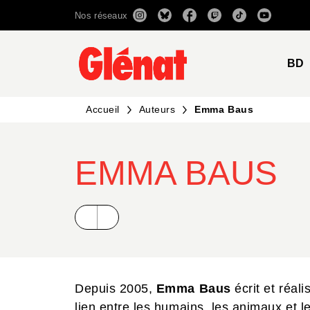
Nos réseaux
MENU
RECHERCHE
CONTENU
BD
Accueil
Auteurs
Emma Baus
EMMA BAUS
Depuis 2005,
Emma Baus
écrit et réal
lien entre les humains, les animaux et 