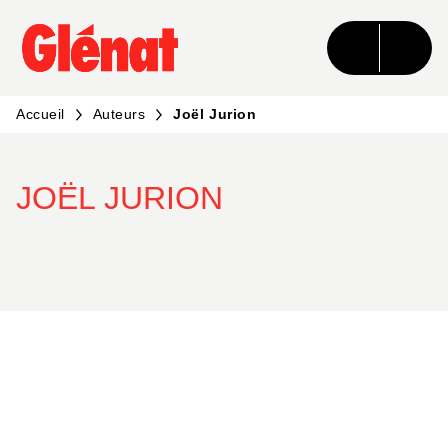
MENU
RECHERCHE
CONTENU
PIED DE PAGE
Accueil
Auteurs
Joël Jurion
JOËL JURION