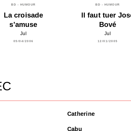
BD - HUMOUR
BD - HUMOUR
La croisade
Il faut tuer Jos
s'amuse
Bové
Jul
Jul
05/04/2006
12/01/2005
EC
Catherine
Cabu