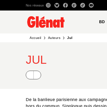
Nos réseaux
MENU
RECHERCHE
CONTENU
BD
Accueil
Auteurs
Jul
JUL
De la banlieue parisienne aux campagne
hors du commun. Sinologue puis dessina