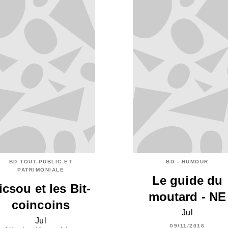
BD TOUT-PUBLIC ET
BD - HUMOUR
PATRIMONIALE
Le guide du
icsou et les Bit-
moutard - NE
coincoins
Jul
Jul
09/11/2016