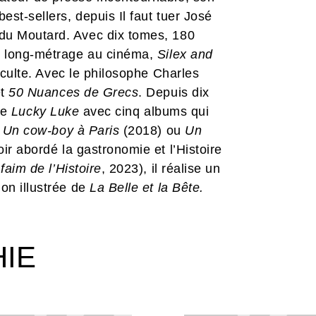
est-sellers, depuis Il faut tuer José
du Moutard. Avec dix tomes, 180
n long-métrage au cinéma,
Silex and
 culte. Avec le philosophe Charles
t
50 Nuances de Grecs
. Depuis dix
rie
Lucky Luke
avec cinq albums qui
,
Un cow-boy à
Paris
(2018) ou
Un
ir abordé la gastronomie et l’Histoire
faim de l’Histoire
, 2023), il réalise un
on illustrée de
La Belle et la Bête.
HIE