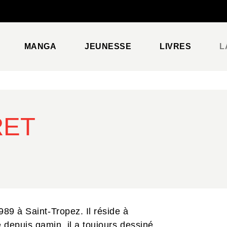
PIED DE PAGE
MANGA
JEUNESSE
LIVRES
L
RET
89 à Saint-Tropez. Il réside à
depuis gamin, il a toujours dessiné