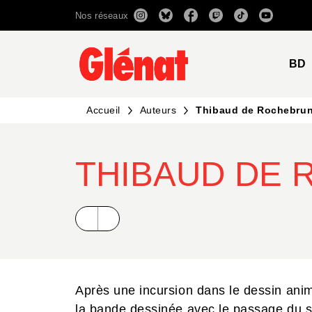
Nos réseaux
MENU
RECHERCHE
CONTENU
BD
Accueil
Auteurs
Thibaud de Rochebru
THIBAUD DE
Après une incursion dans le dessin ani
la bande dessinée avec le passage du si