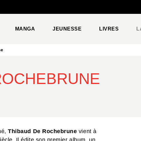
PIED DE PAGE
MANGA
JEUNESSE
LIVRES
L
ne
 ROCHEBRUNE
mé,
Thibaud De Rochebrune
vient à
ècle. Il édite son premier album, un