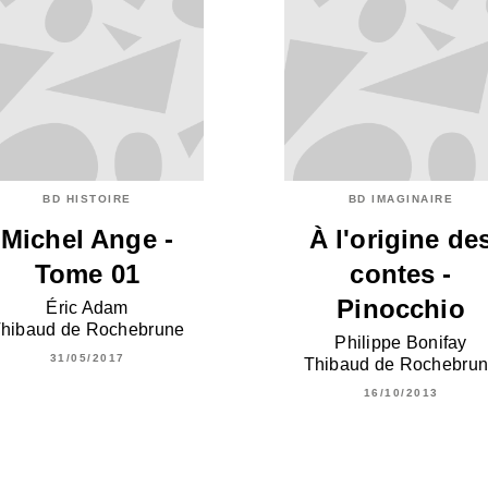
BD HISTOIRE
BD IMAGINAIRE
Michel Ange -
À l'origine de
Tome 01
contes -
Pinocchio
Éric Adam
hibaud de Rochebrune
Philippe Bonifay
31/05/2017
Thibaud de Rochebru
16/10/2013