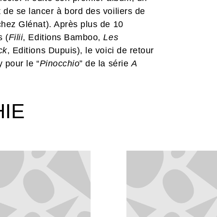
 de se lancer à bord des voiliers de
chez Glénat). Après plus de 10
s (
Filii
, Editions Bamboo,
Les
ck
, Editions Dupuis), le voici de retour
 pour le “
Pinocchio
” de la série
A
HIE