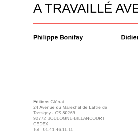
A TRAVAILLÉ AV
Philippe Bonifay
Didie
Editions Glénat
24 Avenue du Maréchal de Lattre de
Tassigny - CS 80269
92772 BOULOGNE-BILLANCOURT
CEDEX
Tel : 01.41.46.11.11