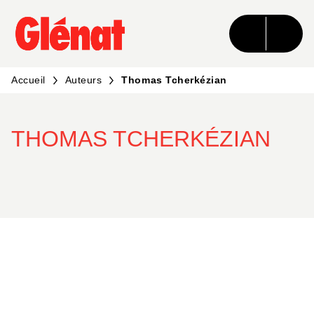
MENU
RECHERCHE
CONTENU
PIED DE PAGE
Accueil
Auteurs
Thomas Tcherkézian
THOMAS TCHERKÉZIAN