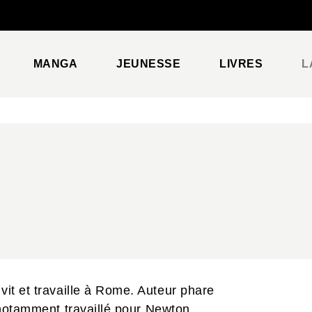
PIED DE PAGE
MANGA
JEUNESSE
LIVRES
L
it et travaille à Rome. Auteur phare
a notamment travaillé pour Newton