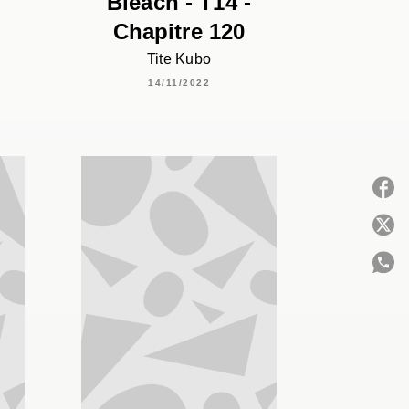
Bleach - T14 -
Chapitre 120
Tite Kubo
14/11/2022
P
C