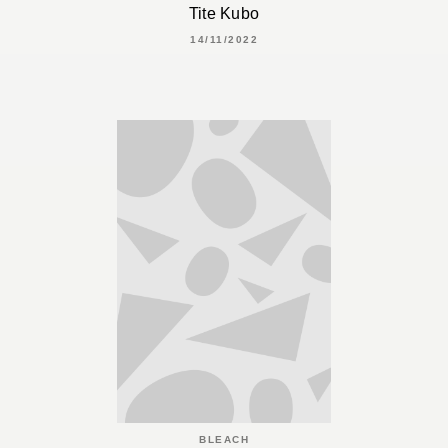
Tite Kubo
14/11/2022
BLEACH