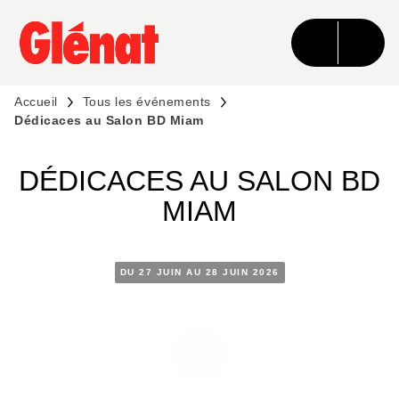
MENU
RECHERCHE
CONTENU
PIED DE PAGE
Accueil
Tous les événements
Dédicaces au Salon BD Miam
DÉDICACES AU SALON BD
MIAM
DU 27 JUIN AU 28 JUIN 2026