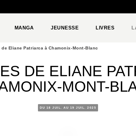
PIED DE PAGE
MANGA
JEUNESSE
LIVRES
L
 de Eliane Patriarca à Chamonix-Mont-Blanc
ES DE ELIANE PAT
AMONIX-MONT-BL
DU 18 JUIL. AU 19 JUIL. 2025