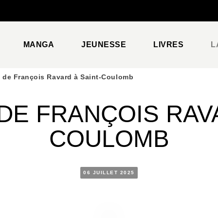
PIED DE PAGE
MANGA
JEUNESSE
LIVRES
L
 de François Ravard à Saint-Coulomb
DE FRANÇOIS RAVA
COULOMB
06 JUILLET 2025