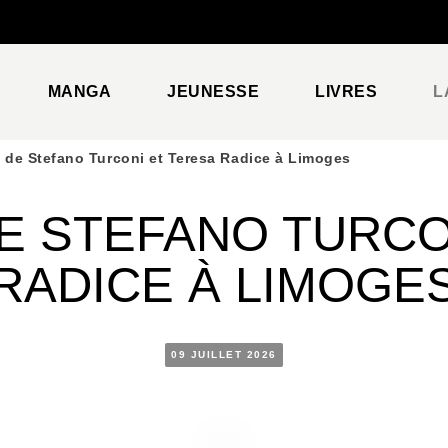
PIED DE PAGE
MANGA
JEUNESSE
LIVRES
L
 de Stefano Turconi et Teresa Radice à Limoges
E STEFANO TURCO
RADICE À LIMOGE
09 JUILLET 2026