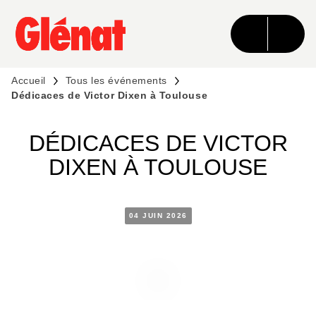
MENU
RECHERCHE
CONTENU
PIED DE PAGE
Accueil
Tous les événements
Dédicaces de Victor Dixen à Toulouse
DÉDICACES DE VICTOR
DIXEN À TOULOUSE
04 JUIN 2026