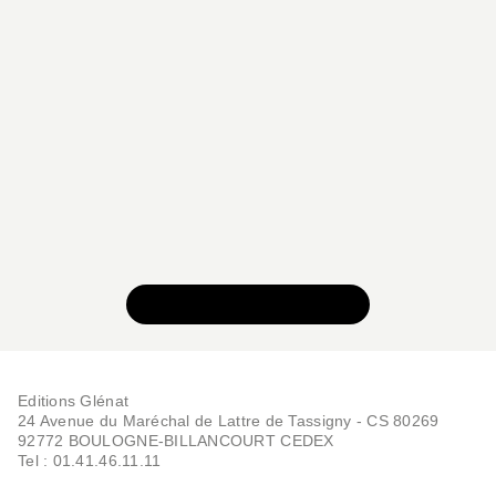
BD IMAGINAIRE
Ada enigma - Tome 03
François Maingoval
Vincent Dutreuil
27/11/2002
VOIR TOUTE LA SÉRIE
Editions Glénat
24 Avenue du Maréchal de Lattre de Tassigny - CS 80269
BD IMAGINAIRE
92772 BOULOGNE-BILLANCOURT CEDEX
Ada enigma - Tome 01
Tel : 01.41.46.11.11
François Maingoval
Vincent Dutreuil
18/10/2000