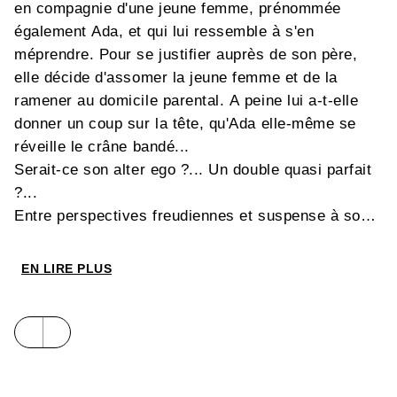
en compagnie d'une jeune femme, prénommée
également Ada, et qui lui ressemble à s'en
méprendre. Pour se justifier auprès de son père,
elle décide d'assomer la jeune femme et de la
ramener au domicile parental. A peine lui a-t-elle
donner un coup sur la tête, qu'Ada elle-même se
réveille le crâne bandé...
Serait-ce son alter ego ?... Un double quasi parfait
?...
Entre perspectives freudiennes et suspense à son
apogée, le scénario du nouveau
Ada Enigma
nous
entraîne dans un diabolique engrenage, dans l'esprit
EN LIRE PLUS
des films d'Hitchcock ou de Polanski.
Un véritable régal, servi par un dessin de plus en
plus maîtrisé.