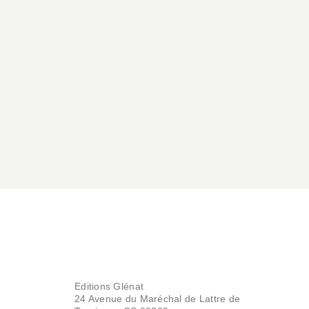
BD AVENTURE, WESTERN ET POLAR
Affaires d'Etat -
Guerre Froide -
Tome 04
Philippe Richelle
Régis Penet
10/04/2024
Editions Glénat
24 Avenue du Maréchal de Lattre de