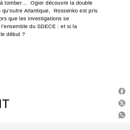
er à tomber… Ogier découvre la double
is qu’outre Atlantique, Rossenko est pris
ors que les investigations se
 l’ensemble du SDECE : et si la
le début ?
IT
P
C