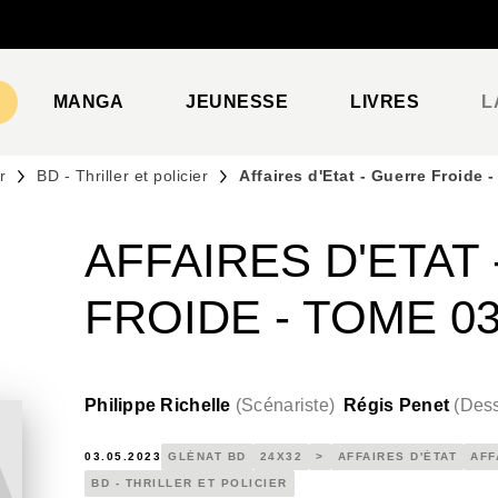
PIED DE PAGE
MANGA
JEUNESSE
LIVRES
L
r
BD - Thriller et policier
Affaires d'Etat - Guerre Froide 
AFFAIRES D'ETAT
FROIDE - TOME 0
Philippe Richelle
(
Scénariste
)
Régis Penet
(
Dess
03.05.2023
GLÉNAT BD
24X32
>
AFFAIRES D'ÉTAT
AFF
BD - THRILLER ET POLICIER