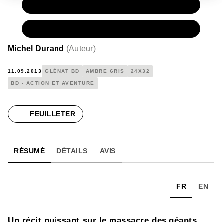
PAPIER
15,00 €
NUMÉRIQUE
7,99 €
Michel Durand
(
Auteur
)
11.09.2013
GLÉNAT BD
AMBRE GRIS
24X32
BD - ACTION ET AVENTURE
FEUILLETER
RÉSUMÉ
DÉTAILS
AVIS
FR
EN
Un récit puissant sur le massacre des géants