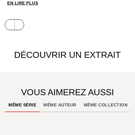
répulsion pour cette période de chasse à la baleine
EN LIRE PLUS
effrénée.
DÉCOUVRIR UN EXTRAIT
VOUS AIMEREZ AUSSI
MÊME SÉRIE
MÊME AUTEUR
MÊME COLLECTION