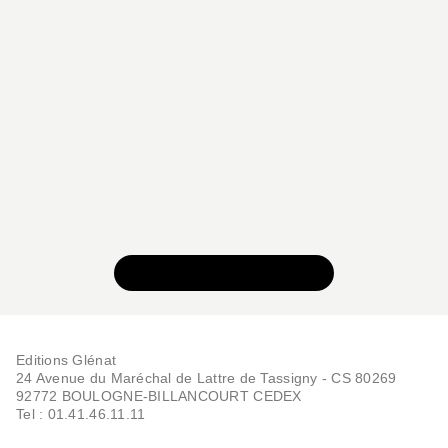
BD - HUMOUR
Apocaline - Tome 03
Romain Pujol
Saïd Sassine
02/09/2026
VOIR TOUTE LA SÉRIE
Editions Glénat
24 Avenue du Maréchal de Lattre de Tassigny - CS 80269
BD - HUMOUR
92772 BOULOGNE-BILLANCOURT CEDEX
Apocaline - Tome 01
Tel : 01.41.46.11.11
Romain Pujol
Saïd Sassine
05/06/2024