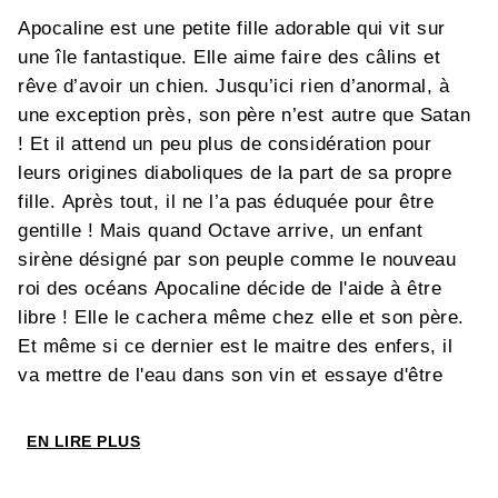
Apocaline est une petite fille adorable qui vit sur
une île fantastique. Elle aime faire des câlins et
rêve d’avoir un chien. Jusqu’ici rien d’anormal, à
une exception près, son père n’est autre que Satan
! Et il attend un peu plus de considération pour
leurs origines diaboliques de la part de sa propre
fille. Après tout, il ne l’a pas éduquée pour être
gentille ! Mais quand Octave arrive, un enfant
sirène désigné par son peuple comme le nouveau
roi des océans Apocaline décide de l'aide à être
libre ! Elle le cachera même chez elle et son père.
Et même si ce dernier est le maitre des enfers, il
va mettre de l'eau dans son vin et essaye d'être
plus gentil grâce à l'influence positive d’Apocaline.
Satan commence même à ressentir d'étranges
EN LIRE PLUS
sentiments envers la serveuse qui lui sert ses
diabolos... Serait-ce de l'amour ? Pour remettre les