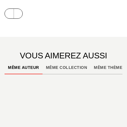
coquines... qui nous rappellent que le sexe, y’a rien
de mieux !
VOUS AIMEREZ AUSSI
MÊME AUTEUR
MÊME COLLECTION
MÊME THÈME