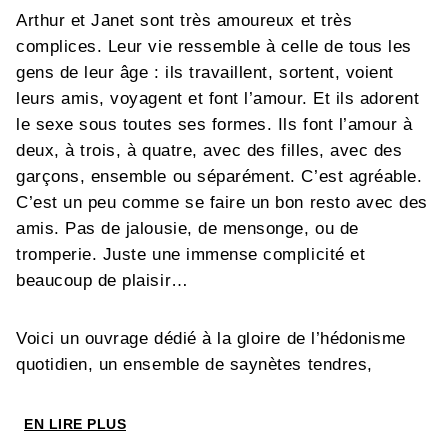
Arthur et Janet sont très amoureux et très
complices. Leur vie ressemble à celle de tous les
gens de leur âge : ils travaillent, sortent, voient
leurs amis, voyagent et font l’amour. Et ils adorent
le sexe sous toutes ses formes. Ils font l’amour à
deux, à trois, à quatre, avec des filles, avec des
garçons, ensemble ou séparément. C’est agréable.
C’est un peu comme se faire un bon resto avec des
amis. Pas de jalousie, de mensonge, ou de
tromperie. Juste une immense complicité et
beaucoup de plaisir…
Voici un ouvrage dédié à la gloire de l’hédonisme
quotidien, un ensemble de saynètes tendres,
touchantes et parfaitement décomplexées. C’est
libre, léger et le dessin à la fois mignon et sensuel
EN LIRE PLUS
de Karo illustre parfaitement ces petites histoires