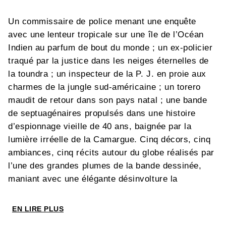
Un commissaire de police menant une enquête
avec une lenteur tropicale sur une île de l’Océan
Indien au parfum de bout du monde ; un ex-policier
traqué par la justice dans les neiges éternelles de
la toundra ; un inspecteur de la P. J. en proie aux
charmes de la jungle sud-américaine ; un torero
maudit de retour dans son pays natal ; une bande
de septuagénaires propulsés dans une histoire
d’espionnage vieille de 40 ans, baignée par la
lumière irréelle de la Camargue. Cinq décors, cinq
ambiances, cinq récits autour du globe réalisés par
l’une des grandes plumes de la bande dessinée,
maniant avec une élégante désinvolture la
désespérance des romans noir à la spontanéité
d’un dessin sans fioriture qui doit autant à Gérard
EN LIRE PLUS
Lauzier qu’à Hugo Pratt.