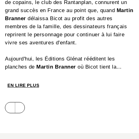
de copains, le club des Rantanplan, connurent un
grand succès en France au point que, quand
Martin
Branner
délaissa Bicot au profit des autres
membres de la famille, des dessinateurs français
reprirent le personnage pour continuer à lui faire
vivre ses aventures d'enfant.
Aujourd'hui, les Éditions Glénat rééditent les
planches de
Martin Branner
où Bicot tient la
vedette. Respectant intégralement les couleurs et
le lettrage d'origine, imprimé sur papier crème et
EN LIRE PLUS
relié en dos toilé, chaque volume de
Bicot
comprend une soixantaine d'histoires du garnement
à casquette, pour le plus grand plaisir de trois
générations de lecteurs.