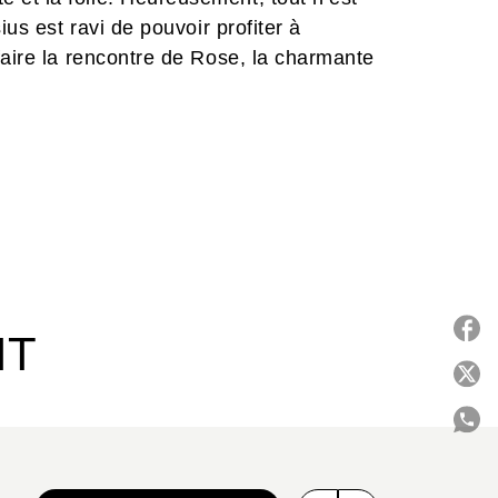
ius est ravi de pouvoir profiter à
faire la rencontre de Rose, la charmante
IT
P
C