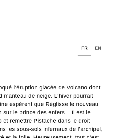
FR
EN
voqué l’éruption glacée de Volcano dont
rd manteau de neige. L’hiver pourrait
line espèrent que Réglisse le nouveau
ur le prince des enfers... Il est le
 et remettre Pistache dans le droit
s les sous-sols infernaux de l’archipel,
et la folie. Heureusement, tout n’est