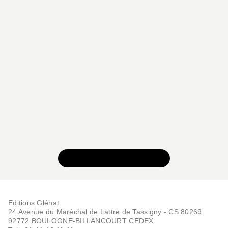
BD AVENTURE, WESTERN ET POLAR
Bunker baby doll -
Tome 01
Jean-David Morvan
Fabrice Jarzaguet
16/04/1997
VOIR TOUTE LA SÉRIE
Editions Glénat
24 Avenue du Maréchal de Lattre de Tassigny - CS 80269
92772 BOULOGNE-BILLANCOURT CEDEX