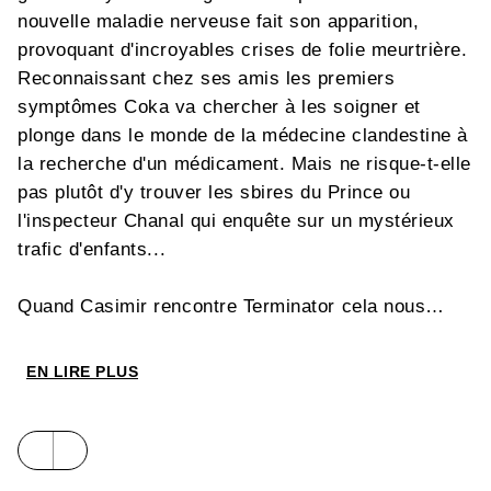
nouvelle maladie nerveuse fait son apparition,
provoquant d'incroyables crises de folie meurtrière.
Reconnaissant chez ses amis les premiers
symptômes Coka va chercher à les soigner et
plonge dans le monde de la médecine clandestine à
la recherche d'un médicament. Mais ne risque-t-elle
pas plutôt d'y trouver les sbires du Prince ou
l'inspecteur Chanal qui enquête sur un mystérieux
trafic d'enfants...
Quand Casimir rencontre Terminator cela nous
donne
Bunker Baby Doll
, une explosion cyber-punk
où l'action traverse comme une roquette les décors
EN LIRE PLUS
hallucinants signés
Fabrice Jarzaguet
.