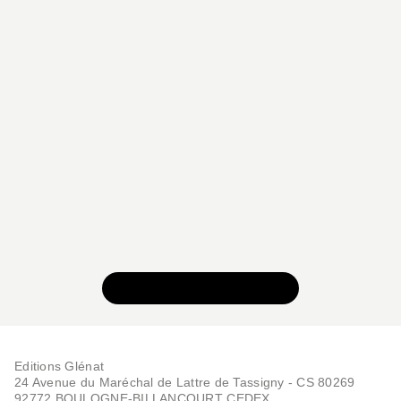
VOIR TOUTE LA SÉRIE
Editions Glénat
24 Avenue du Maréchal de Lattre de Tassigny - CS 80269
92772 BOULOGNE-BILLANCOURT CEDEX