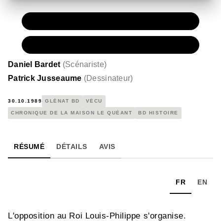
PAPIER
11,50 €
NUMÉRIQUE
6,99 €
Daniel Bardet
(
Scénariste
)
Patrick Jusseaume
(
Dessinateur
)
30.10.1989
GLÉNAT BD
VÉCU
CHRONIQUE DE LA MAISON LE QUÉANT
BD HISTOIRE
RÉSUMÉ
DÉTAILS
AVIS
FR
EN
L'opposition au Roi Louis-Philippe s'organise.