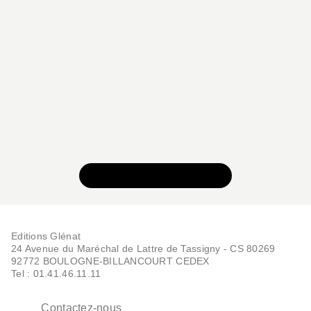
VOIR TOUTE LA SÉRIE
Editions Glénat
24 Avenue du Maréchal de Lattre de Tassigny - CS 80269
92772 BOULOGNE-BILLANCOURT CEDEX
Tel : 01.41.46.11.11
Contactez-nous