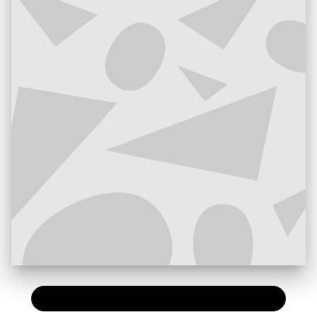
PAPIER
11,50 €