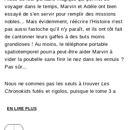
voyager dans le temps, Marvin et Adèle ont bien
essayé de s'en servir pour remplir des missions
nobles... Mais évidemment, réécrire l'Histoire n'est
pas aussi fastoche qu’il n'y paraît, et ils ont tôt fait
de cantonner leurs gaffes à des buts moins
grandioses ! Au moins, le téléphone portable
spatiotemporel pourra peut-être aider Marvin à
vider la poubelle sans finir le nez dans les ennuis ?
Pas sûr...
Nous ne sommes pas les seuls à trouver
Les
Chronokids
futés et rigolos, puisque le tome 3 a
reçu le prix Jeunesse au Festival International de la
BD d'Angoulême en 2011!
EN LIRE PLUS