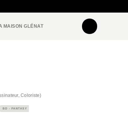
NEWSLETTER
ESPACE PRO / PRESSE
A MAISON GLÉNAT
sinateur, Coloriste
)
BD - FANTASY