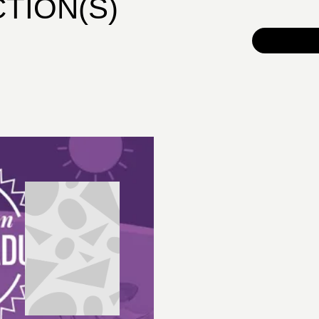
CTION(S)
TOUS 