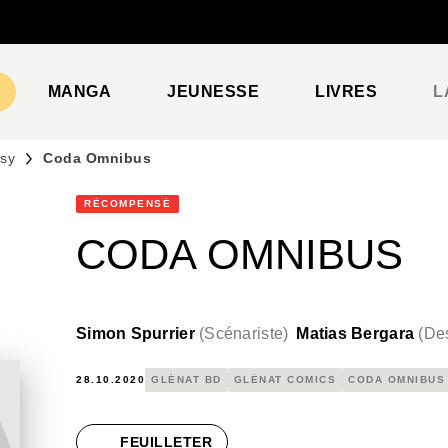
PIED DE PAGE
MANGA
JEUNESSE
LIVRES
L
asy
Coda Omnibus
RÉCOMPENSÉ
CODA OMNIBUS
Simon Spurrier
(
Scénariste
)
Matias Bergara
(
Des
28.10.2020
GLÉNAT BD
GLÉNAT COMICS
CODA OMNIBUS
FEUILLETER