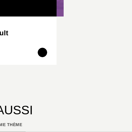
ult
AUSSI
ME THÈME