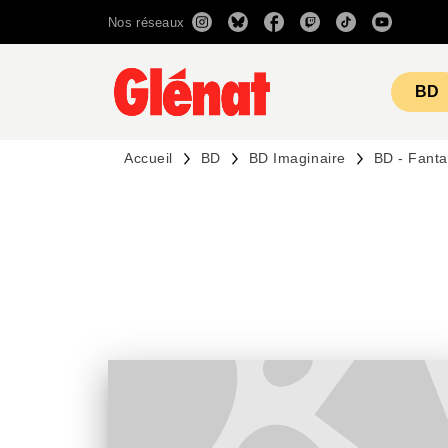
Nos réseaux
MENU
RECHERCHE
CONTENU
BD
Accueil
BD
BD Imaginaire
BD - Fant