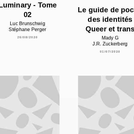
Luminary - Tome
Le guide de po
02
des identités
Luc Brunschwig
Queer et tran
Stéphane Perger
Mady G
26/08/2020
J.R. Zuckerberg
01/07/2020