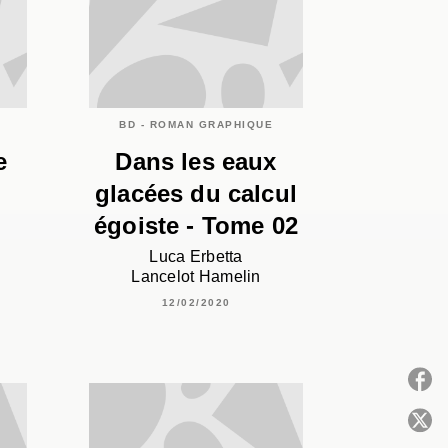
BD - ROMAN GRAPHIQUE
e
Dans les eaux
glacées du calcul
égoiste - Tome 02
Luca Erbetta
Lancelot Hamelin
12/02/2020
P