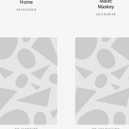
Malec
Horne
Maskey
06/11/2019
16/10/2019