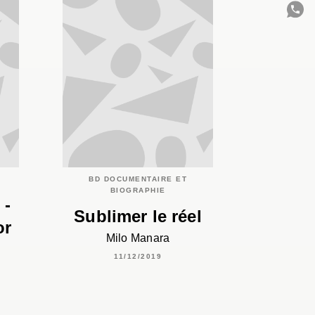
C
BD DOCUMENTAIRE ET
BIOGRAPHIE
 -
Sublimer le réel
or
Milo Manara
11/12/2019