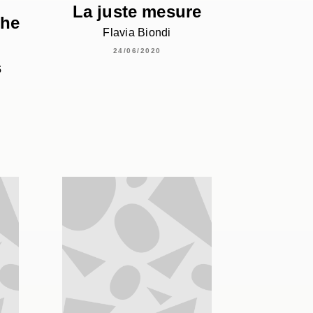
La juste mesure
che
Flavia Biondi
24/06/2020
s