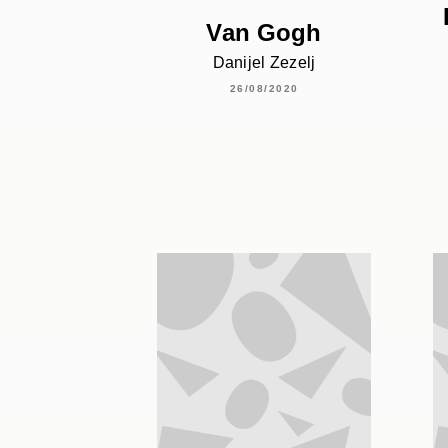
Van Gogh
Danijel Zezelj
26/08/2020