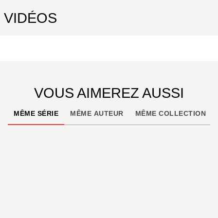
Dans la grande tradition du genre,
Colonisation
est
VIDÉOS
un space opera qui explore aussi bien les recoins
obscurs de l’univers que ceux de l’âme humaine.
Un récit de SF moderne à grand spectacle porté par
une équipe de héros charismatiques, dans la lignée
de la récente série
The Expanse
.
VOUS AIMEREZ AUSSI
MÊME SÉRIE
MÊME AUTEUR
MÊME COLLECTION