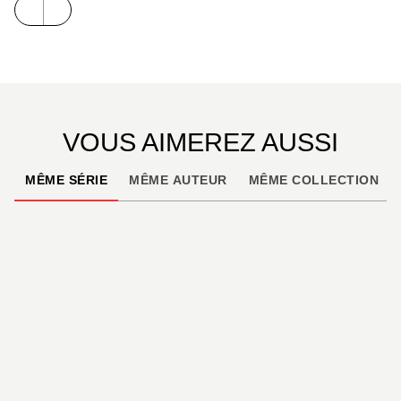
quotidien !
Ralf König nous raconte avec humour et dérision le
confinement en nous plongeant dans celui de ses
deux plus fameux personnages. Un ouvrage drôle et
rafraîchissant, truffé d’anecdotes loufoques et de
commentaires pertinents.
VOUS AIMEREZ AUSSI
MÊME SÉRIE
MÊME AUTEUR
MÊME COLLECTION