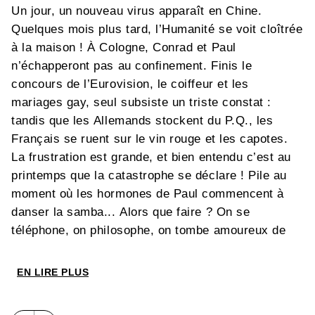
Un jour, un nouveau virus apparaît en Chine.
Quelques mois plus tard, l’Humanité se voit cloîtrée
à la maison ! À Cologne, Conrad et Paul
n’échapperont pas au confinement. Finis le
concours de l’Eurovision, le coiffeur et les
mariages gay, seul subsiste un triste constat :
tandis que les Allemands stockent du P.Q., les
Français se ruent sur le vin rouge et les capotes.
La frustration est grande, et bien entendu c’est au
printemps que la catastrophe se déclare ! Pile au
moment où les hormones de Paul commencent à
danser la samba... Alors que faire ? On se
téléphone, on philosophe, on tombe amoureux de
l’adorable directeur du supermarché mais toujours
dans le respect des règles de distanciation sociale.
EN LIRE PLUS
Vivement que tout ce cirque s’arrête… En attendant
nos deux acolytes vont devoir improviser leur