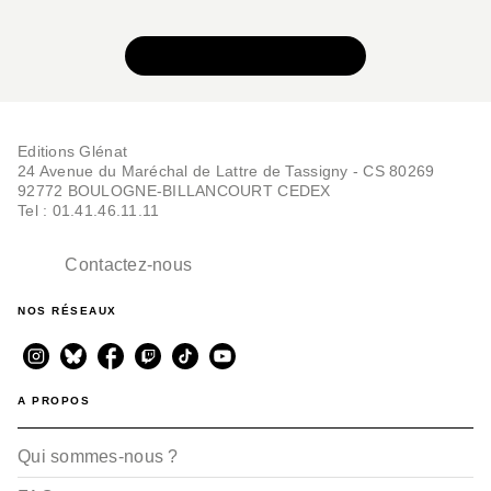
BD IMAGINAIRE
Corum - Tome 02
David Chauvel
VOIR TOUTE LA SÉRIE
Luca Merli
26/08/2026
Editions Glénat
24 Avenue du Maréchal de Lattre de Tassigny - CS 80269
92772 BOULOGNE-BILLANCOURT CEDEX
Tel : 01.41.46.11.11
Contactez-nous
BD IMAGINAIRE
NOS RÉSEAUX
Corum - Tome 01
David Chauvel
Luca Merli
18/03/2026
A PROPOS
Qui sommes-nous ?