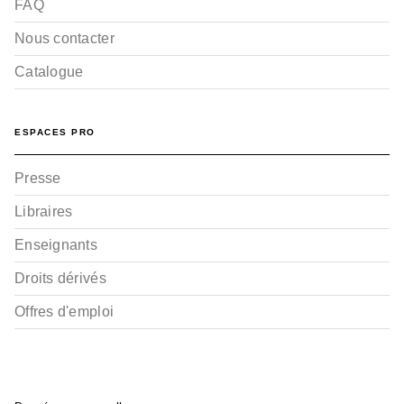
FAQ
Nous contacter
Catalogue
BD IMAGINAIRE
Corum - Tome 01 -
édition spéciale noir &
ESPACES PRO
bl…
David Chauvel
Luca Merli
Presse
18/03/2026
Libraires
Enseignants
Droits dérivés
Offres d'emploi