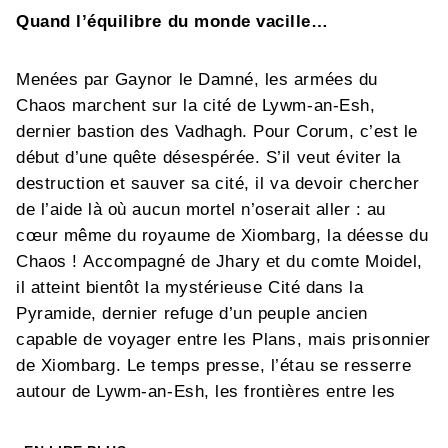
Quand l’équilibre du monde vacille…
Menées par Gaynor le Damné, les armées du
Chaos marchent sur la cité de Lywm-an-Esh,
dernier bastion des Vadhagh. Pour Corum, c’est le
début d’une quête désespérée. S’il veut éviter la
destruction et sauver sa cité, il va devoir chercher
de l’aide là où aucun mortel n’oserait aller : au
cœur même du royaume de Xiombarg, la déesse du
Chaos ! Accompagné de Jhary et du comte Moidel,
il atteint bientôt la mystérieuse Cité dans la
Pyramide, dernier refuge d’un peuple ancien
capable de voyager entre les Plans, mais prisonnier
de Xiombarg. Le temps presse, l’étau se resserre
autour de Lywm-an-Esh, les frontières entre les
Plans se déchirent et des hordes de créatures
infernales envahissent le monde. Corum n’aura