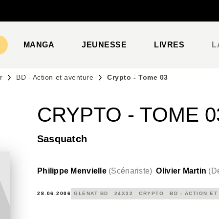
PIED DE PAGE
MANGA
JEUNESSE
LIVRES
L
r
BD - Action et aventure
Crypto - Tome 03
CRYPTO - TOME 0
Sasquatch
Philippe Menvielle
(
Scénariste
)
Olivier Martin
(
De
28.06.2006
GLÉNAT BD
24X32
CRYPTO
BD - ACTION E