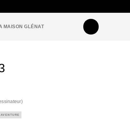
NEWSLETTER
ESPACE PRO / PRESSE
A MAISON GLÉNAT
3
ssinateur
)
T AVENTURE