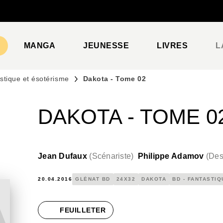
PIED DE PAGE
MANGA
JEUNESSE
LIVRES
L
stique et ésotérisme
Dakota - Tome 02
DAKOTA - TOME 0
Jean Dufaux
(
Scénariste
)
Philippe Adamov
(
Des
20.04.2016
GLÉNAT BD
24X32
DAKOTA
BD - FANTASTI
FEUILLETER