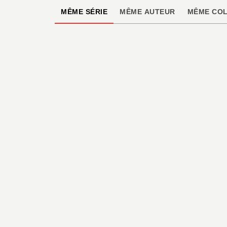
MÊME SÉRIE
MÊME AUTEUR
MÊME COL
BD IMAGINAIRE
Dakota - Tome 01
Jean Dufaux
Philippe Adamov
13/06/2012