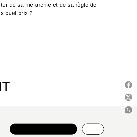
ter de sa hiérarchie et de sa règle de
s quel prix ?
IT
P
C
VOIR TOUTE LA SÉRIE