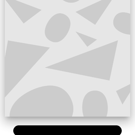
PAPIER
11,50 €