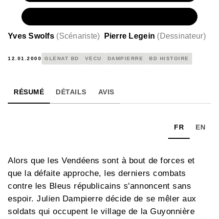
NUMÉRIQUE
6,99 €
Yves Swolfs
(
Scénariste
)
Pierre Legein
(
Dessinateur
)
12.01.2000
GLÉNAT BD
VÉCU
DAMPIERRE
BD HISTOIRE
RÉSUMÉ
DÉTAILS
AVIS
FR
EN
Alors que les Vendéens sont à bout de forces et
que la défaite approche, les derniers combats
contre les Bleus républicains s'annoncent sans
espoir. Julien Dampierre décide de se mêler aux
soldats qui occupent le village de la Guyonnière