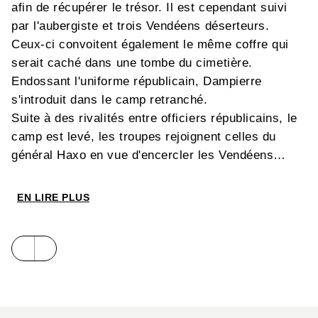
afin de récupérer le trésor. Il est cependant suivi
par l'aubergiste et trois Vendéens déserteurs.
Ceux-ci convoitent également le même coffre qui
serait caché dans une tombe du cimetière.
Endossant l'uniforme républicain, Dampierre
s'introduit dans le camp retranché.
Suite à des rivalités entre officiers républicains, le
camp est levé, les troupes rejoignent celles du
général Haxo en vue d'encercler les Vendéens
menés par Charrette.
Dampierre est près du but, il s'apprête à déterrer le
EN LIRE PLUS
trésor lorsque deux hussards, eux aussi initiés,
veulent s'emparer du même objet de convoitise.
S'ensuit une lutte sanglante dans le petit cimetière
du village.
Loin désormais de la grande épopée vendéenne,
Julien Dampierre et Ariane en sont à l'heure des