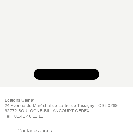
VOIR TOUTE LA SÉRIE
Editions Glénat
24 Avenue du Maréchal de Lattre de Tassigny - CS 80269
92772 BOULOGNE-BILLANCOURT CEDEX
Tel : 01.41.46.11.11
Contactez-nous