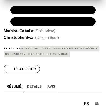
PAPIER
15,00 €
NUMÉRIQUE
8,99 €
Mathieu Gabella
(
Scénariste
)
Christophe Swal
(
Dessinateur
)
28.02.2024
GLÉNAT BD
24X32
DANS LE VENTRE DU DRAGON
BD - FANTASY
BD - ACTION ET AVENTURE
FEUILLETER
RÉSUMÉ
DÉTAILS
AVIS
FR
EN