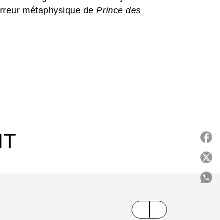
horreur métaphysique de
Prince des
IT
P
C