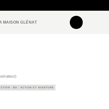
NEWSLETTER
ESPACE PRO / PRESSE
A MAISON GLÉNAT
sinateur
)
ICTION
BD - ACTION ET AVENTURE