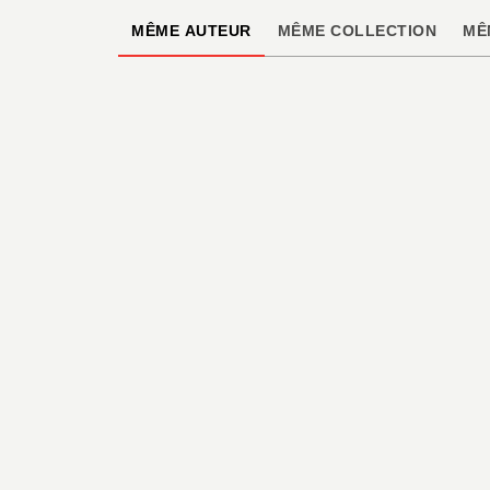
MÊME AUTEUR
MÊME COLLECTION
MÊ
BD AVENTURE, WESTERN ET POLAR
Winnebago
Graveyard
Steve Niles
Alison Sampson