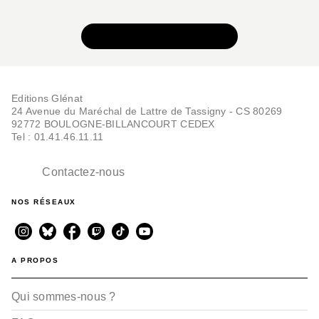
VOIR TOUTE LA SÉRIE
Editions Glénat
24 Avenue du Maréchal de Lattre de Tassigny - CS 80269
92772 BOULOGNE-BILLANCOURT CEDEX
Tel : 01.41.46.11.11
BD AVENTURE, WESTERN ET POLAR
Docteur Radar - Tome
01
Contactez-nous
Noël Simsolo
Frédéric Bézian
15/01/2014
NOS RÉSEAUX
A PROPOS
Qui sommes-nous ?