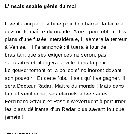
L’insaisissable génie du mal.
Il veut conquérir la lune pour bombarder la terre et
devenir le maître du monde.
Alors, pour obtenir les
plans d’une fusée intersidérale, il sèmera la terreur
à Venise. Il l’a annoncé : il tuera à tour de
bras tant que ses exigences ne seront pas
satisfaites et plongera la ville dans la peur.
Le gouvernement et la police s’inclineront devant
son pouvoir. Et cette fois, il sait qu’il va gagner. Il
sera Docteur Radar, Maître du monde !
Mais dans
la nuit vénitienne,
ses éternels adversaires
Ferdinand Straub et Pascin s’évertuent à perturber
les plans délirants d’un Radar plus savant fou que
jamais !
Noël Simsolo et Bézian nous replongent dans les
aventures délicieusement feuilletonesques