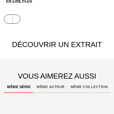
EN LIRE PLUS
du Docteur Radar. Un récit enlevé au dessin
virtuose qui rend autant hommage au cinéma
expressionniste allemand qu’à Fantômas et aux
e
romans de gare du début du XX
siècle.
DÉCOUVRIR UN EXTRAIT
VOUS AIMEREZ AUSSI
MÊME SÉRIE
MÊME AUTEUR
MÊME COLLECTION